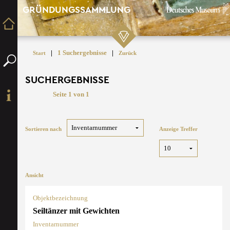
GRÜNDUNGSSAMMLUNG
|
1 Suchergebnisse
|
Start
Zurück
SUCHERGEBNISSE
Seite 1 von 1
Sortieren nach
Anzeige Treffer
Ansicht
Objektbezeichnung
Seiltänzer mit Gewichten
Inventarnummer