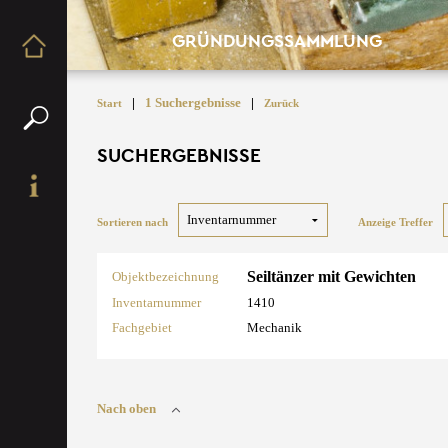
GRÜNDUNGSSAMMLUNG
|
1 Suchergebnisse
|
Start
Zurück
SUCHERGEBNISSE
Sortieren nach
Anzeige Treffer
Seiltänzer mit Gewichten
Objektbezeichnung
Inventarnummer
1410
Fachgebiet
Mechanik
Nach oben