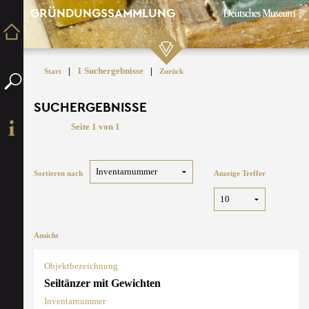
GRÜNDUNGSSAMMLUNG
|
1 Suchergebnisse
|
Start
Zurück
SUCHERGEBNISSE
Seite 1 von 1
Sortieren nach
Anzeige Treffer
Ansicht
Objektbezeichnung
Seiltänzer mit Gewichten
Inventarnummer