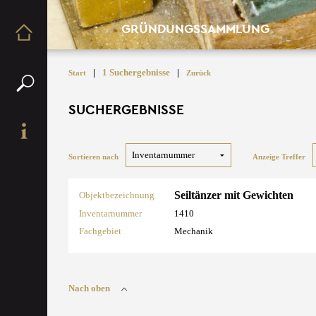
GRÜNDUNGSSAMMLUNG
|
1 Suchergebnisse
|
Start
Zurück
SUCHERGEBNISSE
Sortieren nach
Anzeige Treffer
Seiltänzer mit Gewichten
Objektbezeichnung
Inventarnummer
1410
Fachgebiet
Mechanik
Nach oben