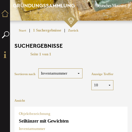
GRÜNDUNGSSAMMLUNG
|
1 Suchergebnisse
|
Start
Zurück
SUCHERGEBNISSE
Seite 1 von 1
Sortieren nach
Anzeige Treffer
Ansicht
Objektbezeichnung
Seiltänzer mit Gewichten
Inventarnummer