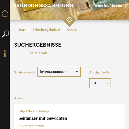
GRÜNDUNGSSAMMLUNG
|
1 Suchergebnisse
|
Start
Zurück
SUCHERGEBNISSE
Seite 1 von 1
Sortieren nach
Anzeige Treffer
Ansicht
Objektbezeichnung
Seiltänzer mit Gewichten
Inventarnummer