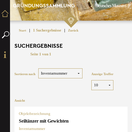
GRÜNDUNGSSAMMLUNG
|
1 Suchergebnisse
|
Start
Zurück
SUCHERGEBNISSE
Seite 1 von 1
Sortieren nach
Anzeige Treffer
Ansicht
Objektbezeichnung
Seiltänzer mit Gewichten
Inventarnummer