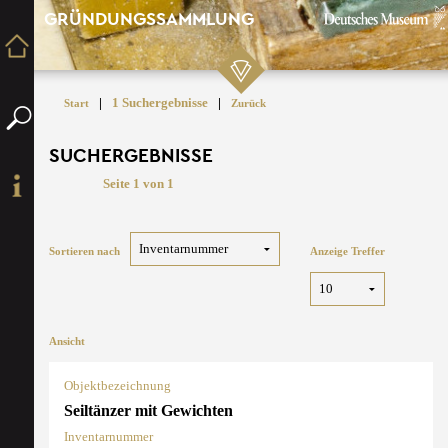
GRÜNDUNGSSAMMLUNG
|
1 Suchergebnisse
|
Start
Zurück
SUCHERGEBNISSE
Seite 1 von 1
Sortieren nach
Anzeige Treffer
Ansicht
Objektbezeichnung
Seiltänzer mit Gewichten
Inventarnummer