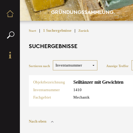
GRÜNDUNGSSAMMLUNG
|
1 Suchergebnisse
|
Start
Zurück
SUCHERGEBNISSE
Sortieren nach
Anzeige Treffer
Seiltänzer mit Gewichten
Objektbezeichnung
Inventarnummer
1410
Fachgebiet
Mechanik
Nach oben