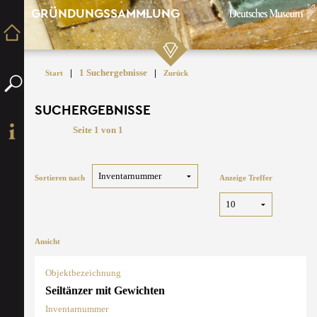
GRÜNDUNGSSAMMLUNG
|
1 Suchergebnisse
|
Start
Zurück
SUCHERGEBNISSE
Seite 1 von 1
Sortieren nach
Anzeige Treffer
Ansicht
Objektbezeichnung
Seiltänzer mit Gewichten
Inventarnummer