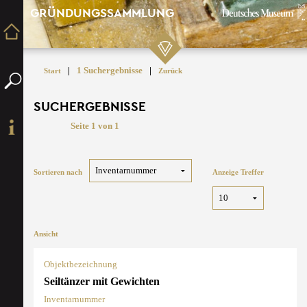
GRÜNDUNGSSAMMLUNG
|
1 Suchergebnisse
|
Start
Zurück
SUCHERGEBNISSE
Seite 1 von 1
Sortieren nach
Anzeige Treffer
Ansicht
Objektbezeichnung
Seiltänzer mit Gewichten
Inventarnummer