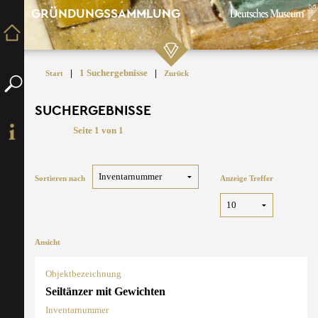
GRÜNDUNGSSAMMLUNG
|
1 Suchergebnisse
|
Start
Zurück
SUCHERGEBNISSE
Seite 1 von 1
Sortieren nach
Anzeige Treffer
Ansicht
Objektbezeichnung
Seiltänzer mit Gewichten
Inventarnummer