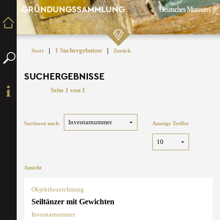
GRÜNDUNGSSAMMLUNG
|
1 Suchergebnisse
|
Start
Zurück
SUCHERGEBNISSE
Seite 1 von 1
Sortieren nach
Anzeige Treffer
Ansicht
Objektbezeichnung
Seiltänzer mit Gewichten
Inventarnummer