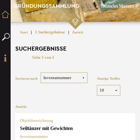
GRÜNDUNGSSAMMLUNG
|
1 Suchergebnisse
|
Start
Zurück
SUCHERGEBNISSE
Seite 1 von 1
Sortieren nach
Anzeige Treffer
Ansicht
Objektbezeichnung
Seiltänzer mit Gewichten
Inventarnummer