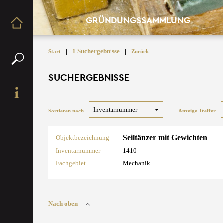
GRÜNDUNGSSAMMLUNG
|
1 Suchergebnisse
|
Start
Zurück
SUCHERGEBNISSE
Sortieren nach
Anzeige Treffer
Seiltänzer mit Gewichten
Objektbezeichnung
Inventarnummer
1410
Fachgebiet
Mechanik
Nach oben