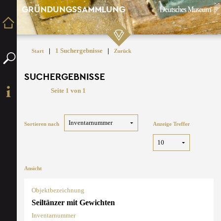
GRÜNDUNGSSAMMLUNG
|
1 Suchergebnisse
|
Start
Zurück
SUCHERGEBNISSE
Seite 1 von 1
Sortieren nach
Anzeige Treffer
Ansicht
Objektbezeichnung
Seiltänzer mit Gewichten
Inventarnummer