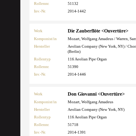
Rollennr.
51132
Inv.-Nr.
2014-1442
Die Zauberflöte <Ouvertüre>
Werk
Komponist/in
Mozart, Wolfgang Amadeus / Warren, Sa
Hersteller
Aeolian Company (New York, NY) / Cho
(Berlin)
Rollentyp
116 Aeolian Pipe Organ
Rollennr.
51390
Inv.-Nr.
2014-1446
Don Giovanni <Ouvertüre>
Werk
Komponist/in
Mozart, Wolfgang Amadeus
Hersteller
Aeolian Company (New York, NY)
Rollentyp
116 Aeolian Pipe Organ
Rollennr.
51718
Inv.-Nr.
2014-1391