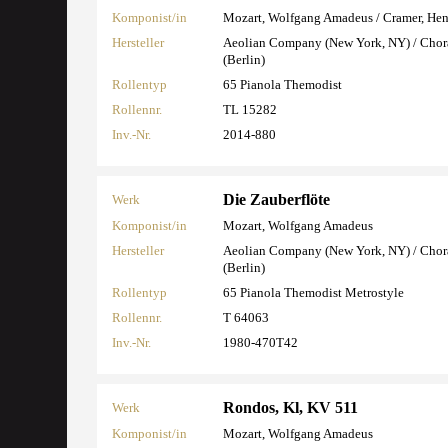
Komponist/in
Mozart, Wolfgang Amadeus / Cramer, Hen
Hersteller
Aeolian Company (New York, NY) / Cho
(Berlin)
Rollentyp
65 Pianola Themodist
Rollennr.
TL 15282
Inv.-Nr.
2014-880
Die Zauberflöte
Werk
Komponist/in
Mozart, Wolfgang Amadeus
Hersteller
Aeolian Company (New York, NY) / Cho
(Berlin)
Rollentyp
65 Pianola Themodist Metrostyle
Rollennr.
T 64063
Inv.-Nr.
1980-470T42
Rondos, Kl, KV 511
Werk
Komponist/in
Mozart, Wolfgang Amadeus