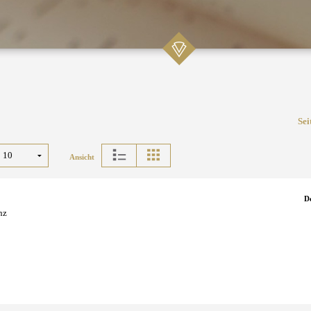
Sei
Ansicht
D
nz