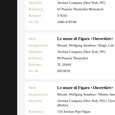
Hersteller
Aeolian Company (New York, NY)
Rollentyp
65 Pianola Themodist Metrostyle
Rollennr.
Y 9243
Inv.-Nr.
1980-470T40
Le nozze di Figaro <Ouvertüre>
Werk
Komponist/in
Mozart, Wolfgang Amadeus / Klage, Carl
Hersteller
Aeolian Company (New York, NY)
Rollentyp
88 Pianola Themodist
Rollennr.
TL 20444
Inv.-Nr.
69538T6
Le nozze di Figaro <Ouvertüre>
Werk
Komponist/in
Mozart, Wolfgang Amadeus / Warren, Sa
Hersteller
Aeolian Company (New York, NY) / Cho
(Berlin)
Rollentyp
116 Aeolian Pipe Organ