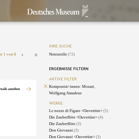
IHRE SUCHE
te 1 von 8
Notenrolle
(72)
ERGEBNISSE FILTERN
AKTIVE FILTER
Komponist/-innen: Mozart,
etails ansehen
Wolfgang Amadeus
WERKE
Le nozze di Figaro <Ouvertüre>
(5)
Die Zauberflöte <Ouvertüre>
(4)
Die Zauberflöte
(3)
Don Giovanni
(3)
Don Giovanni <Ouvertüre>
(3)