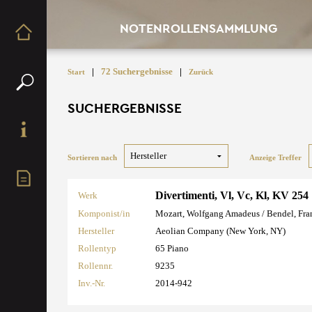
NOTENROLLENSAMMLUNG
|
72 Suchergebnisse
|
Start
Zurück
SUCHERGEBNISSE
Sortieren nach
Anzeige Treffer
Divertimenti, Vl, Vc, Kl, KV 254
Werk
Komponist/in
Mozart, Wolfgang Amadeus / Bendel, Fra
Hersteller
Aeolian Company (New York, NY)
Rollentyp
65 Piano
Rollennr.
9235
Inv.-Nr.
2014-942