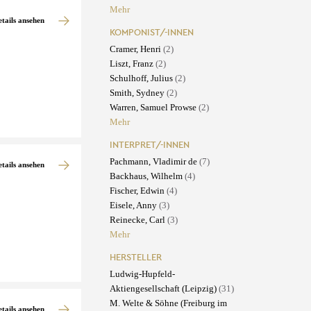
Mehr
etails ansehen
KOMPONIST/-INNEN
Cramer, Henri
(2)
Liszt, Franz
(2)
Schulhoff, Julius
(2)
Smith, Sydney
(2)
Warren, Samuel Prowse
(2)
Mehr
INTERPRET/-INNEN
Pachmann, Vladimir de
(7)
etails ansehen
Backhaus, Wilhelm
(4)
Fischer, Edwin
(4)
Eisele, Anny
(3)
Reinecke, Carl
(3)
Mehr
HERSTELLER
Ludwig-Hupfeld-
Aktiengesellschaft (Leipzig)
(31)
M. Welte & Söhne (Freiburg im
etails ansehen