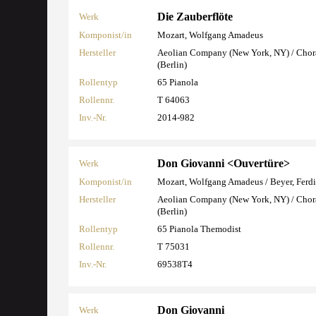
Die Zauberflöte
Werk
Komponist/in
Mozart, Wolfgang Amadeus
Hersteller
Aeolian Company (New York, NY) / Cho
(Berlin)
Rollentyp
65 Pianola
Rollennr.
T 64063
Inv.-Nr.
2014-982
Don Giovanni <Ouvertüre>
Werk
Komponist/in
Mozart, Wolfgang Amadeus / Beyer, Ferd
Hersteller
Aeolian Company (New York, NY) / Cho
(Berlin)
Rollentyp
65 Pianola Themodist
Rollennr.
T 75031
Inv.-Nr.
69538T4
Don Giovanni
Werk