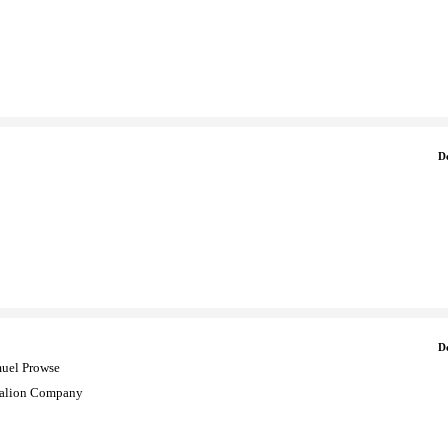
D
D
muel Prowse
ralion Company