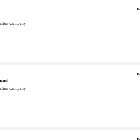
D
ralion Company
D
inand
ralion Company
D