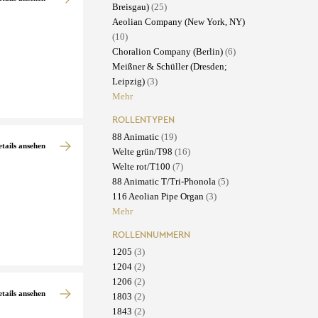
Breisgau)
(25)
Aeolian Company (New York, NY)
(10)
Choralion Company (Berlin)
(6)
Meißner & Schüller (Dresden;
Leipzig)
(3)
Mehr
ROLLENTYPEN
88 Animatic
(19)
etails ansehen
Welte grün/T98
(16)
Welte rot/T100
(7)
88 Animatic T/Tri-Phonola
(5)
116 Aeolian Pipe Organ
(3)
Mehr
ROLLENNUMMERN
1205
(3)
1204
(2)
1206
(2)
etails ansehen
1803
(2)
1843
(2)