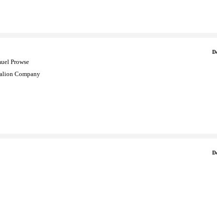
D
muel Prowse
ralion Company
D