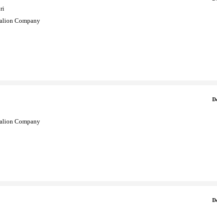
ri
ralion Company
D
ralion Company
D