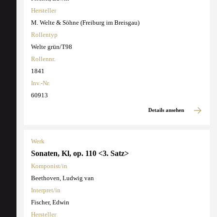
Hersteller
M. Welte & Söhne (Freiburg im Breisgau)
Rollentyp
Welte grün/T98
Rollennr.
1841
Inv.-Nr.
60913
Details ansehen
Werk
Sonaten, Kl, op. 110 <3. Satz>
Komponist/in
Beethoven, Ludwig van
Interpret/in
Fischer, Edwin
Hersteller