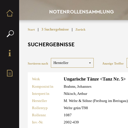
NOTENROLLENSAMMLUNG
|
3 Suchergebnisse
|
Start
Zurück
SUCHERGEBNISSE
Sortieren nach
Anzeige Treffer
Ungarische Tänze <Tanz Nr. 5>
Werk
Komponist/in
Brahms, Johannes
Interpret/in
Nikisch, Arthur
Hersteller
M. Welte & Söhne (Freiburg im Breisgau)
Rollentyp
Welte grün/T98
Rollennr.
1087
Inv.-Nr.
2002-439