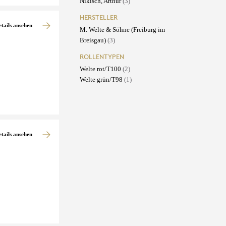
Nikisch, Arthur
(3)
HERSTELLER
etails ansehen
M. Welte & Söhne (Freiburg im
Breisgau)
(3)
ROLLENTYPEN
Welte rot/T100
(2)
Welte grün/T98
(1)
etails ansehen