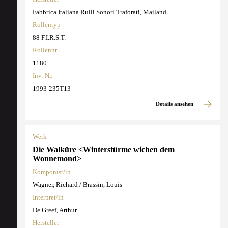
Fabbrica Italiana Rulli Sonori Traforati, Mailand
Rollentyp
88 F.I.R.S.T.
Rollennr.
1180
Inv.-Nr.
1993-235T13
Details ansehen
Werk
Die Walküre <Winterstürme wichen dem
Wonnemond>
Komponist/in
Wagner, Richard / Brassin, Louis
Interpret/in
De Greef, Arthur
Hersteller