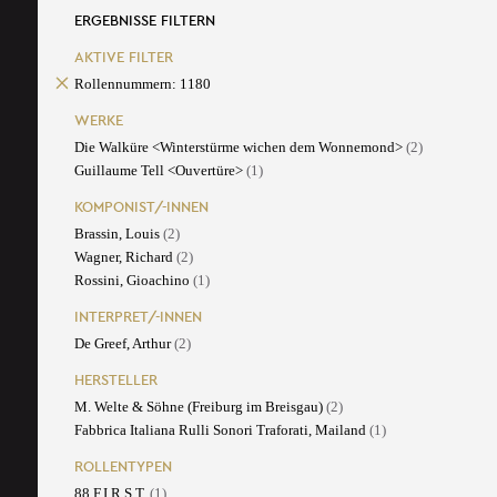
ERGEBNISSE FILTERN
AKTIVE FILTER
Rollennummern: 1180
WERKE
Die Walküre <Winterstürme wichen dem Wonnemond>
(2)
Guillaume Tell <Ouvertüre>
(1)
KOMPONIST/-INNEN
Brassin, Louis
(2)
Wagner, Richard
(2)
Rossini, Gioachino
(1)
INTERPRET/-INNEN
De Greef, Arthur
(2)
HERSTELLER
M. Welte & Söhne (Freiburg im Breisgau)
(2)
Fabbrica Italiana Rulli Sonori Traforati, Mailand
(1)
ROLLENTYPEN
88 F.I.R.S.T.
(1)