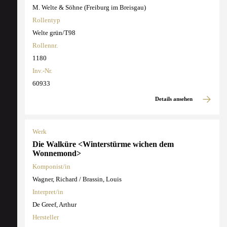
M. Welte & Söhne (Freiburg im Breisgau)
Rollentyp
Welte grün/T98
Rollennr.
1180
Inv.-Nr.
60933
Details ansehen
Werk
Die Walküre <Winterstürme wichen dem
Wonnemond>
Komponist/in
Wagner, Richard / Brassin, Louis
Interpret/in
De Greef, Arthur
Hersteller