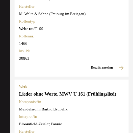
Hersteller
M. Welte & Söhne (Freiburg im Breisgau)
Rollentyp
Welte rot/T100
Rollennr.
1466
Inv.-Nr.
30863
Details ansehen
Werk
Lieder ohne Worte, MWV U 161 (Frühlingslied)
Komponist/in
Mendelssohn Bartholdy, Felix
Interpret/in
Bloomfield-Zeisler, Fannie
Hersteller