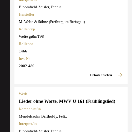
Bloomfield-Zeisler, Fannie
Hersteller
M. Welte & Söhne (Freiburg im Breisgau)
Rollentyp
Welte grün/T98
Rollennr.
1466
Inv.-Nr.
2002-480
Details ansehen
Werk
Lieder ohne Worte, MWV U 161 (Frühlingslied)
Komponist/in
Mendelssohn Bartholdy, Felix
Interpret/in
Bloomfield-Zeisler, Fannie