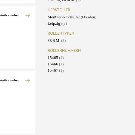
HERSTELLER
etails ansehen
Meißner & Schüller (Dresden;
Leipzig)
(3)
ROLLENTYPEN
88 S.M.
(3)
ROLLENNUMMERN
15465
(1)
15466
(1)
15467
(1)
etails ansehen