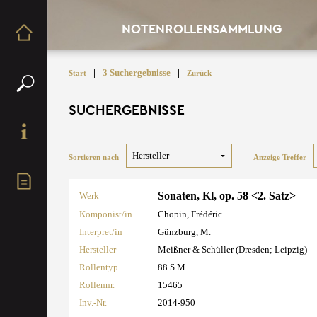
NOTENROLLENSAMMLUNG
|
3 Suchergebnisse
|
Start
Zurück
SUCHERGEBNISSE
Sortieren nach
Anzeige Treffer
Sonaten, Kl, op. 58 <2. Satz>
Werk
Komponist/in
Chopin, Frédéric
Interpret/in
Günzburg, M.
Hersteller
Meißner & Schüller (Dresden; Leipzig)
Rollentyp
88 S.M.
Rollennr.
15465
Inv.-Nr.
2014-950