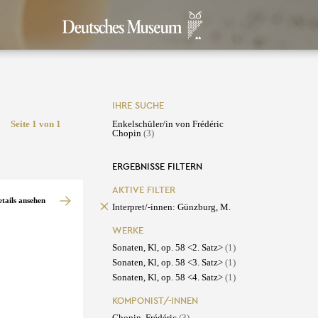
IHRE SUCHE
Seite 1 von 1
Enkelschüler/in von Frédéric
Chopin
(3)
ERGEBNISSE FILTERN
AKTIVE FILTER
etails ansehen
Interpret/-innen: Günzburg, M.
WERKE
Sonaten, Kl, op. 58 <2. Satz>
(1)
Sonaten, Kl, op. 58 <3. Satz>
(1)
Sonaten, Kl, op. 58 <4. Satz>
(1)
KOMPONIST/-INNEN
Chopin, Frédéric
(3)