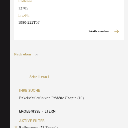
Rollennr.
12705
Inv.-Nr.
1980-222T57
Details ansehen
Nach oben
Seite 1 von 1
IHRE SUCHE
Enkelschüler/in von Frédéric Chopin
(10)
ERGEBNISSE FILTERN
AKTIVE FILTER
Rollentypen: 73 Phonola